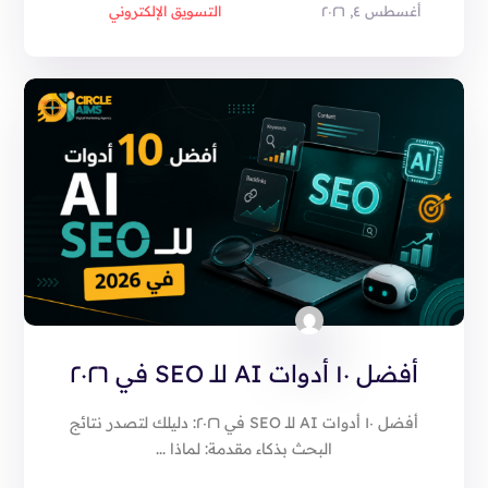
أغسطس ٤, ٢٠٢٦
التسويق الإلكتروني
أفضل ١٠ أدوات AI للـ SEO في ٢٠٢٦
أفضل ١٠ أدوات AI للـ SEO في ٢٠٢٦: دليلك لتصدر نتائج
البحث بذكاء مقدمة: لماذا ...