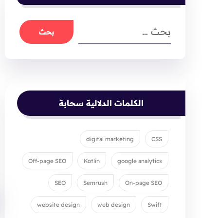
الكلمات الدلالية سحابة
digital marketing
CSS
Off-page SEO
Kotlin
google analytics
SEO
Semrush
On-page SEO
website design
web design
Swift