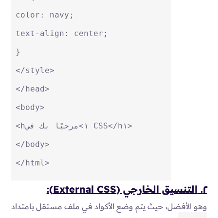
color
: navy;
text-align
: center;
}
</
style
>
</
head
>
<
body
>
>
h١
</
>مرحبًا بك في CSS
h١
<
</
body
>
</
html
>
٢.
التنسيق الخارجي (External CSS):
وهو الأفضل، حيث يتم وضع الأكواد في ملف مستقل بامتداد