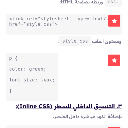
.css
وربطه بصفحة HTML:
<
link
rel
=
"stylesheet"
type
=
"text/css"
href
=
"style.css"
>
style.css
ومحتوى الملف
:
p
 {
color
: green;
font-size
: 
١٨px
;
}
٣.
التنسيق الداخلي للسطر (Inline CSS):
بإضافة الكود مباشرة داخل العنصر: