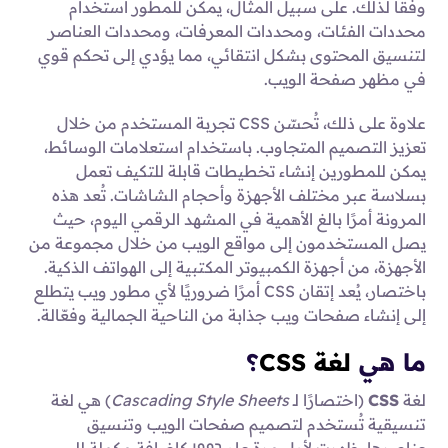
وفقًا لذلك. على سبيل المثال، يمكن للمطور استخدام
محددات الفئات، ومحددات المعرفات، ومحددات العناصر
لتنسيق المحتوى بشكل انتقائي، مما يؤدي إلى تحكم قوي
في مظهر صفحة الويب.
علاوة على ذلك، تُحسّن CSS تجربة المستخدم من خلال
تعزيز التصميم المتجاوب. باستخدام استعلامات الوسائط،
يمكن للمطورين إنشاء تخطيطات قابلة للتكيف تعمل
بسلاسة عبر مختلف الأجهزة وأحجام الشاشات. تُعد هذه
المرونة أمرًا بالغ الأهمية في المشهد الرقمي اليوم، حيث
يصل المستخدمون إلى مواقع الويب من خلال مجموعة من
الأجهزة، من أجهزة الكمبيوتر المكتبية إلى الهواتف الذكية.
باختصار، يُعد إتقان CSS أمرًا ضروريًا لأي مطور ويب يتطلع
إلى إنشاء صفحات ويب جذابة من الناحية الجمالية وفعّالة.
ما هي
لغة CSS
؟
لغة
CSS
(اختصارًا لـ
Cascading Style Sheets
) هي لغة
تنسيقية تُستخدم لتصميم صفحات الويب وتنسيق
عناصرها. ظهرت لأول مرة عام ١٩٩٦ كإضافة مكملة للـ