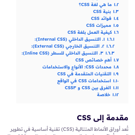
١.٢
ما هي لغة CSS؟
١.٣
بنية CSS
١.٤
فوائد CSS
١.٥
مميزات CSS
١.٦
كيفية العمل بلغة CSS
١.٦.١
١. التنسيق الداخلي (Internal CSS):
١.٦.٢
٢. التنسيق الخارجي (External CSS):
١.٦.٣
٣. التنسيق الداخلي للسطر (Inline CSS):
١.٧
أهم خصائص CSS
١.٨
محددات CSS: الأنواع والاستخدامات
١.٩
التقنيات المتقدمة في CSS
١.١٠
استخدامات CSS في الواقع
١.١١
الفرق بين CSS و CSS٣
١.١٢
خلاصة
مقدمة إلى CSS
تُعد أوراق الأنماط المتتالية (CSS) تقنية أساسية في تطوير