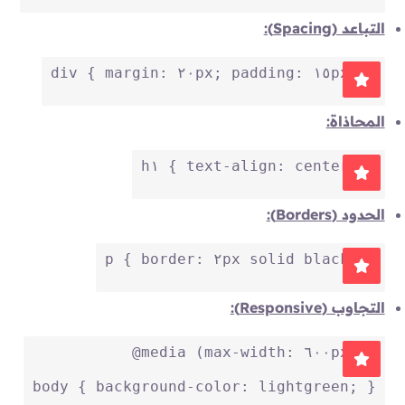
التباعد (Spacing):
div
 { 
margin
: 
٢٠px
; 
padding
: 
١٥px
; }
المحاذاة:
h١
 { 
text-align
: center; }
الحدود (Borders):
p
 { 
border
: 
٢px
 solid black; }
التجاوب (Responsive):
@media
 (
max-width
: 
٦٠٠px
) {
body
 { 
background-color
: lightgreen; }