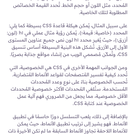
المُحدد، مثل اللون أو حجم الخط. تُحدد القيمة الخصائص
المطلوبة لتلك الخاصية.
على سبيل المثال، يُمكن هيكلة قاعدة CSS بسيطة كما يلي:
المحدد {خاصية: قيمة؛}. يُمكن رؤية مثال عملي في h١ {لون:
أزرق؛}، حيث يُغير محدد h١ لون نص جميع عناوين المستوى
الأول إلى الأزرق. تُشكل هذه البنية البسيطة أساس تنسيق
CSS، وتُمكّن مُصممي الويب من إنشاء مواقع جذابة بصريًا.
ومن الجوانب المهمة الأخرى في CSS هي الخصوصية، التي
تُحدد كيفية تفسير المُتصفحات لقواعد الأنماط المُتضاربة.
تُحسب الخصوصية بناءً على نوع وعدد المُحددات
المُستخدمة. ستُلغي المُحددات الأكثر خصوصية المُحددات
الأقل خصوصية، مما يجعل من الضروري فهم آلية عمل
الخصوصية عند كتابة CSS.
بالإضافة إلى ذلك، يلعب التسلسل دورًا حاسمًا في تطبيق
الأنماط. فهو يشير إلى ترتيب تطبيق الأنماط، حيث يمكن
للأنماط اللاحقة تجاوز الأنماط السابقة ما لم تكن الأخيرة ذات