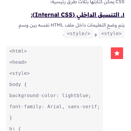
CSS يمكن كتابتها بثلاث طرق رئيسية:
١.
التنسيق الداخلي (Internal CSS):
يتم وضع التعليمات داخل ملف HTML نفسه بين وسم
</style>
<style>
و
.
<
html
>
<
head
>
<
style
>
body
 {
background-color
: lightblue;
font-family
: Arial, sans-serif;
}
h١
 {