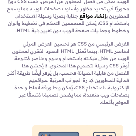
الويب، تُمكّن من فصل المحتوى عن العرض. تلعب CSS دورًا
محوريًا في تحديد مظهر وأسلوب صفحات الويب، مما يسمح
للمطورين ب
إنشاء مواقع
جذابة بصريًا وسهلة الاستخدام.
باستخدام CSS، يُمكن للمصممين التحكم في تخطيط وألوان
وخطوط وجماليات صفحة الويب دون تغيير بنية HTML.
الغرض الرئيسي من CSS هو تحسين العرض المرئي
لعناصر HTML. بينما تُمثل HTML العمود الفقري لمحتوى
الويب من خلال هيكلته باستخدام وسوم وعناصر مُتنوعة،
تُوفر CSS وسيلة لتصميم هذا المحتوى. لا يُحسّن هذا
الفصل من قابلية الصيانة فحسب، بل يُوفر أيضًا طريقة أكثر
فعالية للمطورين لإدارة الجوانب المرئية لمواقعهم
الإلكترونية. باستخدام CSS، يُمكن ربط ورقة أنماط واحدة
بصفحات ويب متعددة، مما يضمن تصميمًا مُتسقًا عبر
الموقع بأكمله.