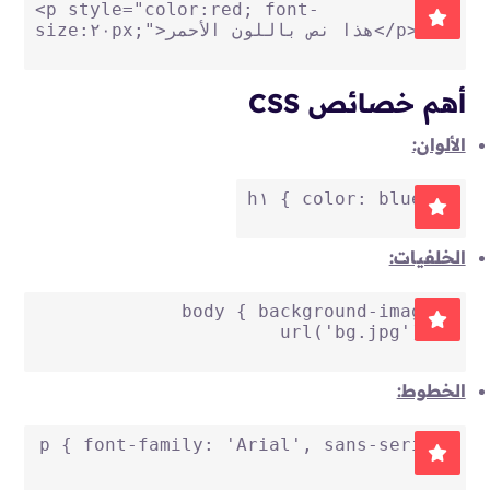
<
p
style
=
"color:red; font-
>
p
</
>هذا نص باللون الأحمر
size:٢٠px;"
أهم خصائص CSS
الألوان:
h١
 { 
color
: blue; }
الخلفيات:
body
 { 
background-image
: 
url
(
'bg.jpg'
); }
الخطوط:
p
 { 
font-family
: 
'Arial'
, sans-serif; 
}