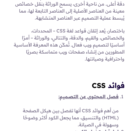
دقة أعلى. من ناحية أخرى، يسمح الوراثة بنقل خصائص
معينة من العناصر الأصلية إلى العناصر التابعة لها، مما
يُبسط عملية التصميم عبر العناصر المتشابهة.
باختصار، يُعد إتقان قواعد لغة CSS – المحددات،
والخصائص، والقيم، والدقة، والتتالي، والوراثة – أمرًا
أساسيًا لتصميم ويب فعال. تُمكّن هذه المعرفة الأساسية
المطورين من إنشاء صفحات ويب متماسكة بصريًا
واحترافية وصيانتها.
فوائد
CSS
فصل المحتوى عن التصميم:
من أهم فوائد CSS أنها تفصل بين هيكل الصفحة
(HTML) والتنسيق، مما يجعل الكود أكثر وضوحًا
وسهولة في الصيانة.