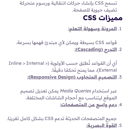
تسمح CSS بإنشاء حركات انتقالية ورسوم متحركة
تضيف حيوية للصفحة.
مميزات CSS
المرونة وسهولة التعلم:
قواعد CSS بسيطة ويمكن لأي مبتدئ فهمها بسرعة.
التدرج (Cascading):
أي أن القواعد تُطبّق حسب الأولوية (Inline > Internal >
External)، مما يمنح تحكمًا دقيقًا.
التصميم المتجاوب (Responsive Design):
عبر استخدام
Media Queries
يمكن تعديل تصميم
الموقع ليتناسب مع أحجام الشاشات المختلفة.
دعم واسع من المتصفحات:
جميع المتصفحات الحديثة تدعم CSS بشكل كامل تقريبًا.
القوة البصرية: