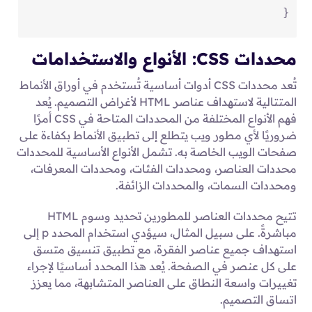
}
محددات CSS: الأنواع والاستخدامات
تُعد محددات CSS أدوات أساسية تُستخدم في أوراق الأنماط
المتتالية لاستهداف عناصر HTML لأغراض التصميم. يُعد
فهم الأنواع المختلفة من المحددات المتاحة في CSS أمرًا
ضروريًا لأي مطور ويب يتطلع إلى تطبيق الأنماط بكفاءة على
صفحات الويب الخاصة به. تشمل الأنواع الأساسية للمحددات
محددات العناصر، ومحددات الفئات، ومحددات المعرفات،
ومحددات السمات، والمحددات الزائفة.
تتيح محددات العناصر للمطورين تحديد وسوم HTML
مباشرةً. على سبيل المثال، سيؤدي استخدام المحدد p إلى
استهداف جميع عناصر الفقرة، مع تطبيق تنسيق متسق
على كل عنصر في الصفحة. يُعد هذا المحدد أساسيًا لإجراء
تغييرات واسعة النطاق على العناصر المتشابهة، مما يعزز
اتساق التصميم.