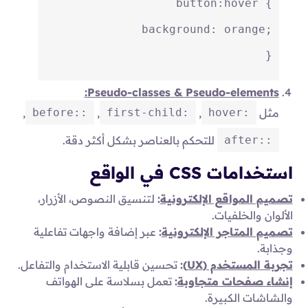
button
:hover
 {
background
: orange;
}
Pseudo-classes & Pseudo-elements:
::before
:first-child
:hover
مثل
,
,
,
::after
للتحكم بالعناصر بشكل أكثر دقة.
استخدامات CSS في الواقع
تصميم المواقع الإلكترونية
:
لتنسيق النصوص، الأزرار،
الألوان والخلفيات.
تصميم المتاجر الإلكترونية
:
عبر إضافة واجهات تفاعلية
وجذابة.
تجربة المستخدم (UX)
:
تحسين قابلية الاستخدام والتفاعل.
إنشاء صفحات متجاوبة
:
تعمل بسلاسة على الهواتف
والشاشات الكبيرة.