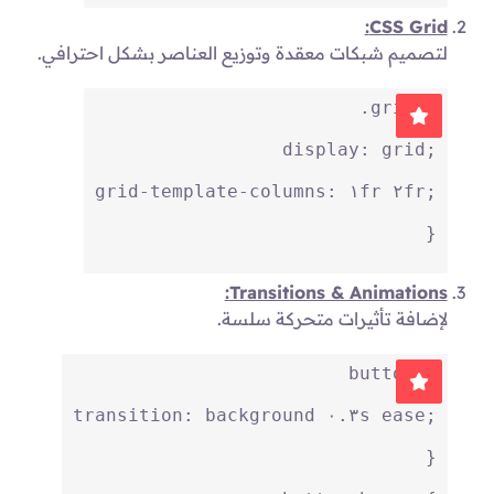
CSS Grid:
لتصميم شبكات معقدة وتوزيع العناصر بشكل احترافي.
.grid
 {
display
: grid;
grid-template-columns
: 
١
fr 
٢
fr;
}
Transitions & Animations:
لإضافة تأثيرات متحركة سلسة.
button
 {
transition
: background 
٠.٣s
 ease;
}