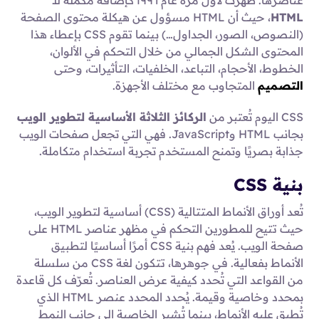
HTML
، حيث أن HTML مسؤول عن هيكلة محتوى الصفحة
(النصوص، الصور، الجداول…) بينما تقوم CSS بإعطاء هذا
المحتوى الشكل الجمالي من خلال التحكم في الألوان،
الخطوط، الأحجام، التباعد، الخلفيات، التأثيرات، وحتى
التصميم
المتجاوب مع مختلف الأجهزة.
CSS اليوم تُعتبر من
الركائز الثلاثة الأساسية لتطوير الويب
بجانب HTML وJavaScript. فهي التي تجعل صفحات الويب
جذابة بصريًا وتمنح المستخدم تجربة استخدام متكاملة.
بنية CSS
تُعد أوراق الأنماط المتتالية (CSS) أساسية لتطوير الويب،
حيث تتيح للمطورين التحكم في مظهر عناصر HTML على
صفحة الويب. يُعد فهم بنية CSS أمرًا أساسيًا لتطبيق
الأنماط بفعالية. في جوهرها، تتكون لغة CSS من سلسلة
من القواعد التي تُحدد كيفية عرض العناصر. تُعرّف كل قاعدة
بمحدد وخاصية وقيمة. يُحدد المحدد عنصر HTML الذي
تُطبق عليه الأنماط، بينما تُشير الخاصية إلى جانب النمط