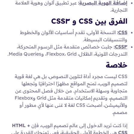
إضافة الهوية البصرية
:
عبر تطبيق ألوان وهوية العلامة
التجارية.
الفرق بين CSS و CSS٣
CSS
:
النسخة الأولى، تقدم أساسيات الألوان والخطوط
والتنسيقات البسيطة.
CSS٣
:
جلبت خصائص متقدمة مثل الرسوم المتحركة،
التدرجات اللونية، الظلال، Flexbox، Grid، وMedia Queries.
خلاصة
CSS ليست مجرد أداة لتلوين النصوص، بل هي لغة قوية
لتصميم الويب، تمنح المواقع مظهرًا احترافيًا وتجعلها
متجاوبة وسهلة الاستخدام. من خلال فصل المحتوى عن
التصميم، وتقديم إمكانيات متقدمة مثل Grid وFlexbox
والأنيميشن، أصبحت CSS لغة لا غنى عنها لأي مطور أو
مصمم.
إذا كنت تريد الدخول إلى عالم تصميم الويب، فإن
HTML +
CSS
هي الخطوة الأولى الحقيقية، فهي تمنحك القدرة على