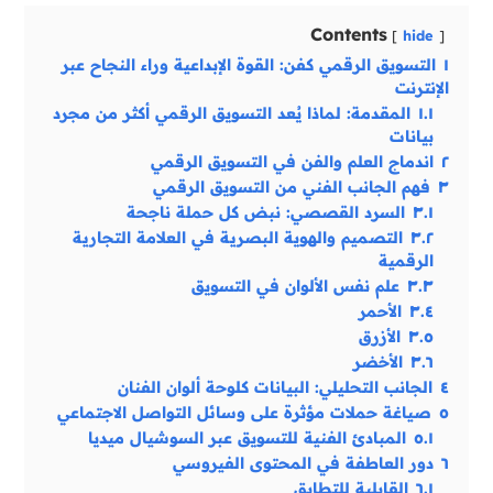
Contents
hide
١
التسويق الرقمي كفن: القوة الإبداعية وراء النجاح عبر
الإنترنت
١.١
المقدمة: لماذا يُعد التسويق الرقمي أكثر من مجرد
بيانات
٢
اندماج العلم والفن في التسويق الرقمي
٣
فهم الجانب الفني من التسويق الرقمي
٣.١
السرد القصصي: نبض كل حملة ناجحة
٣.٢
التصميم والهوية البصرية في العلامة التجارية
الرقمية
٣.٣
علم نفس الألوان في التسويق
٣.٤
الأحمر
٣.٥
الأزرق
٣.٦
الأخضر
٤
الجانب التحليلي: البيانات كلوحة ألوان الفنان
٥
صياغة حملات مؤثرة على وسائل التواصل الاجتماعي
٥.١
المبادئ الفنية للتسويق عبر السوشيال ميديا
٦
دور العاطفة في المحتوى الفيروسي
٦.١
القابلية للتطابق