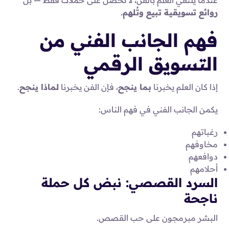
عندما يلتقي العلم بالفن، لا نحصل على حملات فقط — بل
روائع تسويقية تبيع وتُلهم
.
فهم الجانب الفني من
التسويق الرقمي
إذا كان العلم يخبرنا
بما ينجح
، فإن الفن يخبرنا
لماذا ينجح
.
يكمن الجانب الفني في فهم الناس:
رغباتهم
مخاوفهم
دوافعهم
أحلامهم
السرد القصصي: نبض كل حملة
ناجحة
البشر مبرمجون على حب القصص.