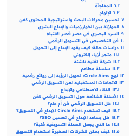
٦.٢
المفاجأة
٦.٣
الإلهام
٧
تحسين محركات البحث واستراتيجية المحتوى كفن
٨
الموازنة بين الخوارزميات والإبداع البشري
٩
السرد البصري في عصر قصر الانتباه
١٠
فن التخصيص في التسويق الرقمي
١١
دراسات حالة: كيف يقود الإبداع إلى التحويل
١١.١
متجر أزياء إلكتروني
١١.٢
شركة تقنية ناشئة
١١.٣
سلسلة مطاعم
١٢
نهج Circle Aims: تحويل الرؤية إلى روائع رقمية
١٣
الاتجاهات المستقبلية لفن التسويق الرقمي
١٣.١
الذكاء الاصطناعي والإبداع
١٤
الأسئلة الشائعة حول التسويق الرقمي كفن
١٤.١
هل التسويق الرقمي فن أم علم؟
١٤.٢
كيف تستخدم Circle Aims الإبداع في التسويق؟
١٤.٣
هل يساعد الإبداع في تحسين SEO؟
١٤.٤
ما الذي يجعل الحملة التسويقية فنية؟
١٤.٥
كيف يمكن للشركات الصغيرة استخدام التسويق