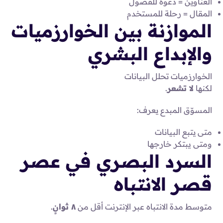
العناوين = دعوة للفضول
المقال = رحلة للمستخدم
الموازنة بين الخوارزميات
والإبداع البشري
الخوارزميات تحلل البيانات
لكنها
لا تشعر
.
المسوّق المبدع يعرف:
متى يتبع البيانات
ومتى يبتكر خارجها
السرد البصري في عصر
قصر الانتباه
متوسط مدة الانتباه عبر الإنترنت أقل من
٨ ثوانٍ
.