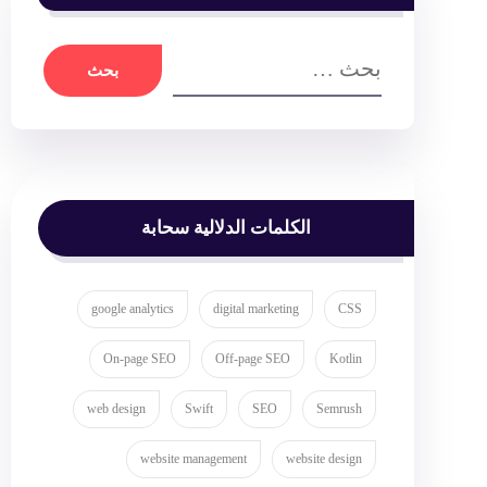
الكلمات الدلالية سحابة
google analytics
digital marketing
CSS
On-page SEO
Off-page SEO
Kotlin
web design
Swift
SEO
Semrush
website management
website design