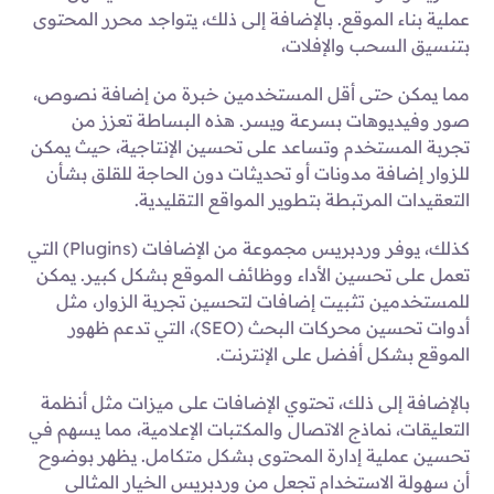
عملية بناء الموقع. بالإضافة إلى ذلك، يتواجد محرر المحتوى
بتنسيق السحب والإفلات،
مما يمكن حتى أقل المستخدمين خبرة من إضافة نصوص،
صور وفيديوهات بسرعة ويسر. هذه البساطة تعزز من
تجربة المستخدم وتساعد على تحسين الإنتاجية، حيث يمكن
للزوار إضافة مدونات أو تحديثات دون الحاجة للقلق بشأن
التعقيدات المرتبطة بتطوير المواقع التقليدية.
كذلك، يوفر وردبريس مجموعة من الإضافات (Plugins) التي
تعمل على تحسين الأداء ووظائف الموقع بشكل كبير. يمكن
للمستخدمين تثبيت إضافات لتحسين تجربة الزوار، مثل
أدوات تحسين محركات البحث (SEO)، التي تدعم ظهور
الموقع بشكل أفضل على الإنترنت.
بالإضافة إلى ذلك، تحتوي الإضافات على ميزات مثل أنظمة
التعليقات، نماذج الاتصال والمكتبات الإعلامية، مما يسهم في
تحسين عملية إدارة المحتوى بشكل متكامل. يظهر بوضوح
أن سهولة الاستخدام تجعل من وردبريس الخيار المثالي