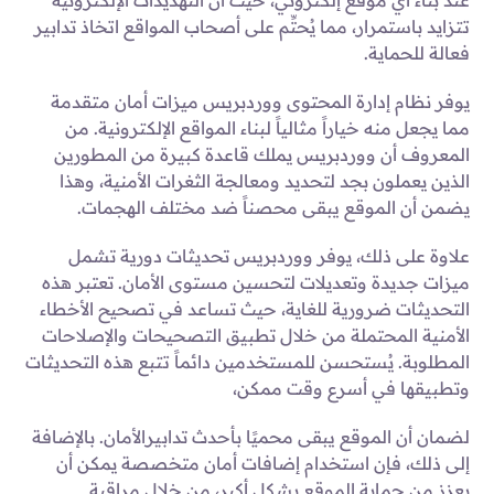
تتزايد باستمرار، مما يُحتِّم على أصحاب المواقع اتخاذ تدابير
فعالة للحماية.
يوفر نظام إدارة المحتوى ووردبريس ميزات أمان متقدمة
مما يجعل منه خياراً مثالياً لبناء المواقع الإلكترونية. من
المعروف أن ووردبريس يملك قاعدة كبيرة من المطورين
الذين يعملون بجد لتحديد ومعالجة الثغرات الأمنية، وهذا
يضمن أن الموقع يبقى محصناً ضد مختلف الهجمات.
علاوة على ذلك، يوفر ووردبريس تحديثات دورية تشمل
ميزات جديدة وتعديلات لتحسين مستوى الأمان. تعتبر هذه
التحديثات ضرورية للغاية، حيث تساعد في تصحيح الأخطاء
الأمنية المحتملة من خلال تطبيق التصحيحات والإصلاحات
المطلوبة. يُستحسن للمستخدمين دائماً تتبع هذه التحديثات
وتطبيقها في أسرع وقت ممكن،
لضمان أن الموقع يبقى محميًا بأحدث تدابيرالأمان. بالإضافة
إلى ذلك، فإن استخدام إضافات أمان متخصصة يمكن أن
يعزز من حماية الموقع بشكل أكبر، من خلال مراقبة