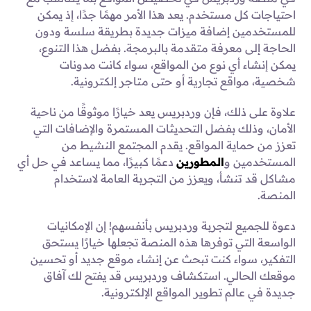
احتياجات كل مستخدم. يعد هذا الأمر مهمًا جدًا، إذ يمكن
للمستخدمين إضافة ميزات جديدة بطريقة سلسة ودون
الحاجة إلى معرفة متقدمة بالبرمجة. بفضل هذا التنوع،
يمكن إنشاء أي نوع من المواقع، سواء كانت مدونات
شخصية، مواقع تجارية أو حتى متاجر إلكترونية.
علاوة على ذلك، فإن وردبريس يعد خيارًا موثوقًا من ناحية
الأمان، وذلك بفضل التحديثات المستمرة والإضافات التي
تعزز من حماية المواقع. يقدم المجتمع النشيط من
المستخدمين و
المطورين
دعمًا كبيرًا، مما يساعد في حل أي
مشاكل قد تنشأ، ويعزز من التجربة العامة لاستخدام
المنصة.
دعوة للجميع لتجربة وردبريس بأنفسهم! إن الإمكانيات
الواسعة التي توفرها هذه المنصة تجعلها خيارًا يستحق
التفكير، سواء كنت تبحث عن إنشاء موقع جديد أو تحسين
موقعك الحالي. استكشاف وردبريس قد يفتح لك آفاق
جديدة في عالم تطوير المواقع الإلكترونية.