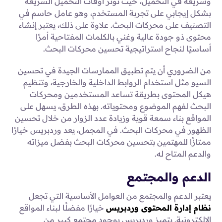
وسريعة في التحميل، حيث تؤثر أوقات التحميل السريعة
بشكل إيجابي على تجربة المستخدم، وهو عامل حاسم في
التصنيف على محركات البحث. علاوة على ذلك، يعتبر إنشاء
محتوى ذو جودة عالية وغني بالكلمات المفتاحية أمرًا
أساسيًا لنجاح استراتيجية تحسين محركات البحث.
من الضروري أن يتم تطبيق الممارسات الجيدة في تحسين
السيو مثل استخدام الروابط الداخلية والخارجية، وتنظيم
هيكل المحتوى بطريقة تساعد المستخدمين ومحركات
البحث لفهم الموضوع ومحتوياته. بهذه الطرق، يسهل على
المواقع بناء سمعة قوية وزيادة عدد الزوار من خلال تحسين
الظهور في محركات البحث. في المجمل، يعد وردبريس خيارًا
ممتازًا للمهتمين بتحسين محركات البحث بفضل ميزاته
والدعم المتاح له.
الدعم والمجتمع
يعتبر الدعم والمجتمع من العوامل الأساسية التي تجعل
نظام إدارة المحتوى وردبريس
خيارًا مفضلًا لبناء المواقع
الإلكترونية. يتميز وردبريس بوجود مجتمع كبير من