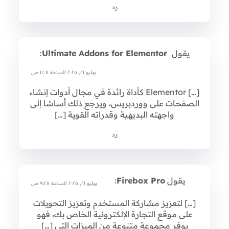
رد
يقول
Ultimate Addons for Elementor
:
يوليو ٢١, ٢٠٢٥ الساعة ١١:٠٧ ص
[…] Elementor كأداة رائدة في مجال أدوات إنشاء
الصفحات على ووردبريس، ويرجع ذلك أساسًا إلى
واجهته البديهية وقدراته القوية […]
رد
يقول
Firebox Pro
:
يوليو ٢١, ٢٠٢٥ الساعة ٩:٢٨ ص
[…] لتعزيز مشاركة المستخدم وتعزيز التحويلات
على موقع التجارة الإلكترونية الخاص بك، فهو
يوفر مجموعة متنوعة من الميزات التي […]