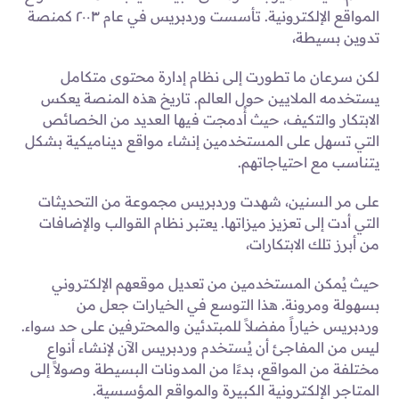
المواقع الإلكترونية. تأسست وردبريس في عام ٢٠٠٣ كمنصة
تدوين بسيطة،
لكن سرعان ما تطورت إلى نظام إدارة محتوى متكامل
يستخدمه الملايين حول العالم. تاريخ هذه المنصة يعكس
الابتكار والتكيف، حيث أُدمجت فيها العديد من الخصائص
التي تسهل على المستخدمين إنشاء مواقع ديناميكية بشكل
يتناسب مع احتياجاتهم.
على مر السنين، شهدت وردبريس مجموعة من التحديثات
التي أدت إلى تعزيز ميزاتها. يعتبر نظام القوالب والإضافات
من أبرز تلك الابتكارات،
حيث يُمكن المستخدمين من تعديل موقعهم الإلكتروني
بسهولة ومرونة. هذا التوسع في الخيارات جعل من
وردبريس خياراً مفضلاً للمبتدئين والمحترفين على حد سواء.
ليس من المفاجئ أن يُستخدم وردبريس الآن لإنشاء أنواع
مختلفة من المواقع، بدءًا من المدونات البسيطة وصولاً إلى
المتاجر الإلكترونية الكبيرة والمواقع المؤسسية.