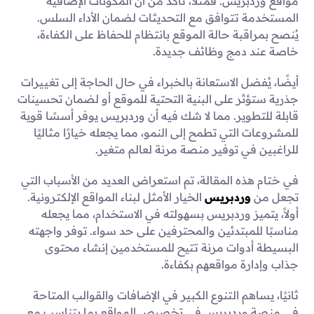
مواقع وردبريس. فمثلا، تأكد من أن المكونات الإضافية
المستخدمة تتوافق مع التحديثات لضمان الأداء السلس.
يُنصح بمراقبة حالة الموقع بانتظام للحفاظ على الكفاءة،
خاصة عند دمج وظائف جديدة.
أيضًا، يُفضل الاستعانة بالخبراء في حال الحاجة إلى تغييرات
جذرية ستؤثر على البنية التحتية للموقع أو لضمان تحسينات
قابلة للتطوير. مما لا شك فيه أن وردبريس يوفر أسسًا قوية
للمشروعات التي تطمح إلى النمو، مما يجعله خيارًا مثاليًا
للراغبين في توفير منصة مرنة لعالم متغير.
في ختام هذه المقالة، تم استعراض العديد من الأسباب التي
تجعل من
وردبريس
الخيار الأمثل لبناء المواقع الإلكترونية.
أولاً، يتميز وردبريس بسهولته في الاستخدام، مما يجعله
مناسبًا للمبتدئين والمحترفين على حد سواء. توفر واجهته
البسيطة أدوات مرنة تتيح للمستخدمين إنشاء محتوى
جذاب وإدارة مواقعهم بكفاءة.
ثانيًا، يساهم التنوع الكبير في الإضافات والقوالب المتاحة
في منصة وردبريس في تخصيص المواقع بما يتناسب مع