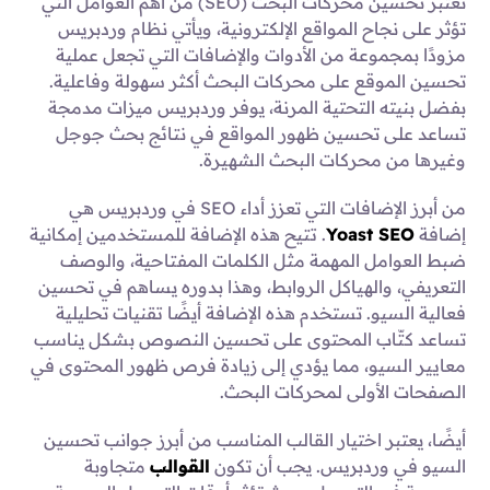
تعتبر تحسين محركات البحث (SEO) من أهم العوامل التي
تؤثر على نجاح المواقع الإلكترونية، ويأتي نظام وردبريس
مزودًا بمجموعة من الأدوات والإضافات التي تجعل عملية
تحسين الموقع على محركات البحث أكثر سهولة وفاعلية.
بفضل بنيته التحتية المرنة، يوفر وردبريس ميزات مدمجة
تساعد على تحسين ظهور المواقع في نتائج بحث جوجل
وغيرها من محركات البحث الشهيرة.
من أبرز الإضافات التي تعزز أداء SEO في وردبريس هي
إضافة
Yoast SEO
. تتيح هذه الإضافة للمستخدمين إمكانية
ضبط العوامل المهمة مثل الكلمات المفتاحية، والوصف
التعريفي، والهياكل الروابط، وهذا بدوره يساهم في تحسين
فعالية السيو. تستخدم هذه الإضافة أيضًا تقنيات تحليلية
تساعد كتّاب المحتوى على تحسين النصوص بشكل يناسب
معايير السيو، مما يؤدي إلى زيادة فرص ظهور المحتوى في
الصفحات الأولى لمحركات البحث.
أيضًا، يعتبر اختيار القالب المناسب من أبرز جوانب تحسين
السيو في وردبريس. يجب أن تكون
القوالب
متجاوبة