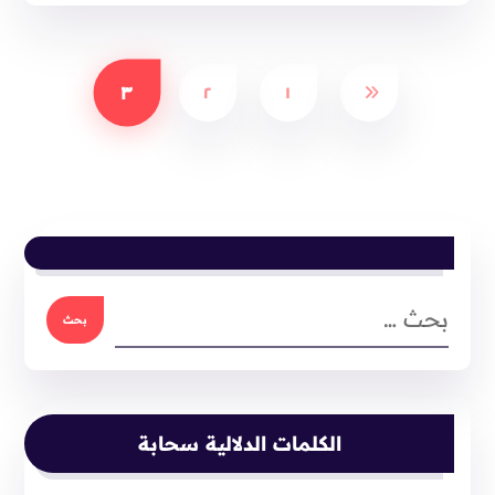
٣
٢
١
الكلمات الدلالية سحابة