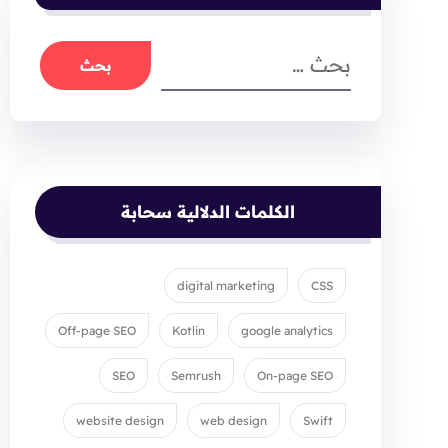
الكلمات الدلالية سحابة
digital marketing
CSS
Off-page SEO
Kotlin
google analytics
SEO
Semrush
On-page SEO
website design
web design
Swift