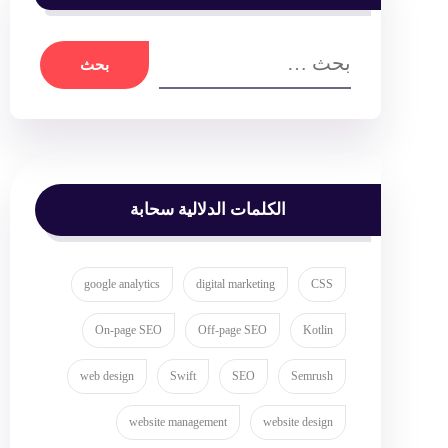
الكلمات الدلالية سحابة
google analytics
digital marketing
CSS
On-page SEO
Off-page SEO
Kotlin
web design
Swift
SEO
Semrush
website management
website design