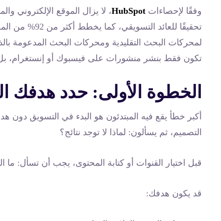
وفقًا لإحصاءات
HubSpot
، لا يزال الموقع الإلكتروني و
تحقيقًا للعائد التسويقي، كما يخطط أكثر من 92% من المسوقين لاستخدام أو تطوير
لمحركات البحث التقليدية ومحركات البحث المدعومة بالذك
تكون فقط بنشر منشورات على فيسبوك أو إنستغرام، بل ب
الخطوة الأولى: حدد هدفك ا
أكبر خطأ يقع فيه المبتدئون هو البدء في التسويق دون 
التصميم، ثم يسألون: لماذا لا توجد نتائج؟
قبل اختيار القنوات أو كتابة المحتوى، يجب أن تسأل: ما ال
قد يكون هدفك: